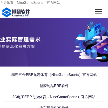
九游体育（NineGameSports）官方网站
精密五金ERP九游体育（NineGameSports）官方网站
塑胶制品ERP软件
3C电子ERP九游体育（NineGameSports）官方网站
汽车配件ERP软件