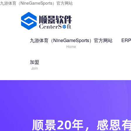
九游体育（NineGameSports）官方网站
九游体育（NineGameSports）官方网站
ER
Home
加盟
Join