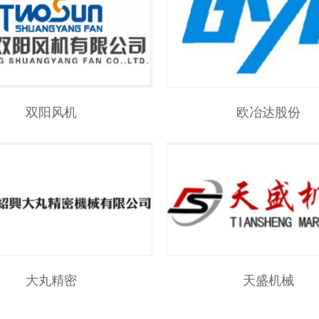
双阳风机
欧冶达股份
大丸精密
天盛机械