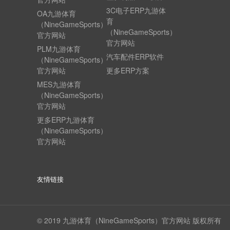
3C电子ERP九游体
OA九游体育
育
（NineGameSports）
（NineGameSports）
官方网站
官方网站
PLM九游体育
汽车配件ERP软件
（NineGameSports）
官方网站
更多ERP方案
MES九游体育
（NineGameSports）
官方网站
更多ERP九游体育
（NineGameSports）
官方网站
友情链接
© 2019 九游体育（NineGameSports）官方网站 版权所有