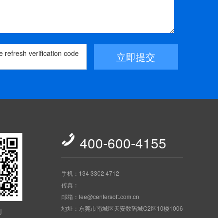
立即提交

400-600-4155
手机：134 3302 4712
传真：
邮箱：lee@centersoft.com.cn
地址：东莞市南城区天安数码城C2区10楼1006
们