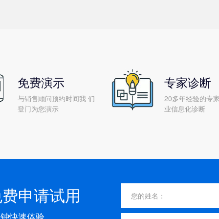
免费演示
专家诊断
与销售顾问预约时间我 们
20多年经验的专家
登门为您演示
业信息化诊断
免费申请试用
分钟快速体验