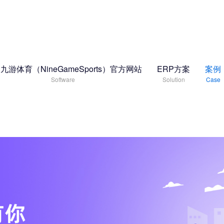
P九游体育（NineGameSports）官方网站
ERP方案
案例
Software
Solution
Case