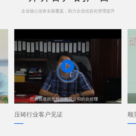
企业核心业务全面覆盖，助力企业信息化管理提升

压铸行业客户见证
顺