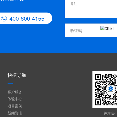
400-600-4155

快捷导航
客户服务
体验中心
项目案例
新闻资讯
关注我