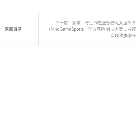
下一篇：
顺景—专注制造业数智化九游体育
返回目录
（NineGameSports）官方网站 解决方案，业绩
实现逐步增长