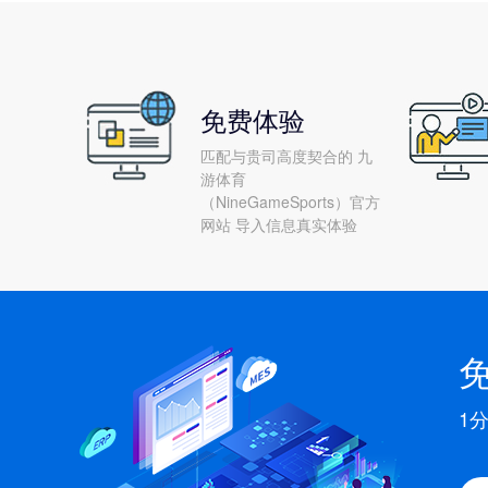
免费体验
匹配与贵司高度契合的 九
游体育
（NineGameSports）官方
网站 导入信息真实体验
1