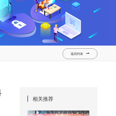
返回列表

料
相关推荐