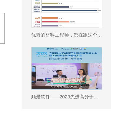
优秀的材料工程师，都在跟这个新朋友打交道!
顺景软件——2023先进高分子材料产业高质量发展大会暨工程塑料产业创新大会