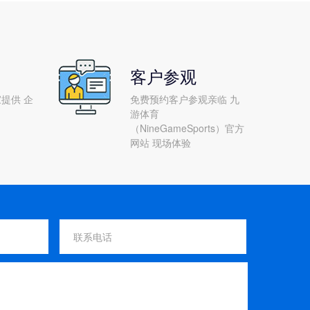
客户参观
提供 企
免费预约客户参观亲临 九
游体育
（NineGameSports）官方
网站 现场体验